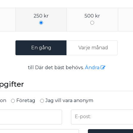
250 kr
500 kr
En gång
Varje månad
till
Där det bäst behövs
.
Ändra
pgifter
son
Företag
Jag vill vara anonym
E-post: