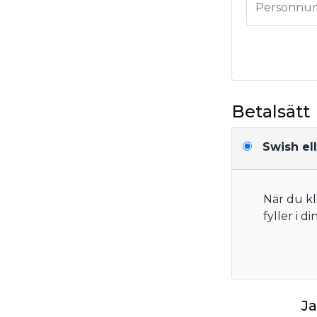
Personnu
Betalsätt
Swish ell
När du kl
fyller i d
Ja