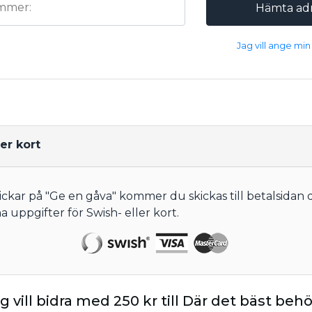
mmer:
Hämta ad
Jag vill ange min 
er kort
ickar på "Ge en gåva" kommer du skickas till betalsidan 
ina uppgifter för Swish- eller kort.
g vill bidra med
250
kr
till
Där det bäst beh