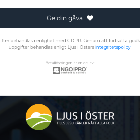
Ge din gåva
fter behandlas i enlighet med GDPR. Genom att fortsätta godk
uppgifter behandlas enligt Ljus i Östers
integritetspolicy
.
Betallösningen är en del av: