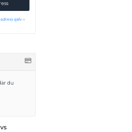
ress
adress själv ››
där du
övs